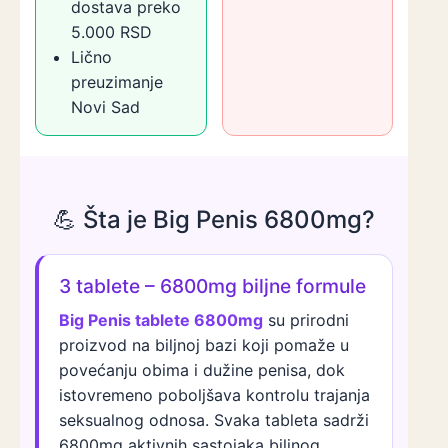
dostava preko
5.000 RSD
Lično
preuzimanje
Novi Sad
💪 Šta je Big Penis 6800mg?
3 tablete – 6800mg biljne formule
Big Penis tablete 6800mg
su prirodni
proizvod na biljnoj bazi koji pomaže u
povećanju obima i dužine penisa, dok
istovremeno poboljšava kontrolu trajanja
seksualnog odnosa. Svaka tableta sadrži
6800mg aktivnih sastojaka biljnog