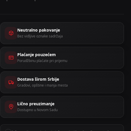
Neutralno pakovanje
Bez vidljive oznake sadržaja
Plaćanje pouzećem
Porudžbinu plaćate pri prijemu
Dostava širom Srbije
Gradovi, opštine i manja mesta
Lično preuzimanje
Dostupno u Novom Sadu