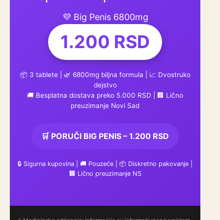
💜 Big Penis 6800mg
1.200 RSD
📦 3 tablete | 🌿 6800mg biljna formula | 📈 Dvostruko
dejstvo
🚚 Besplatna dostava preko 5.000 RSD | 🏢 Lično
preuzimanje Novi Sad
🛒 PORUČI BIG PENIS – 1.200 RSD
🔒 Sigurna kupovina | 🚚 Pouzeće | 📦 Diskretno pakovanje |
🏢 Lično preuzimanje NS