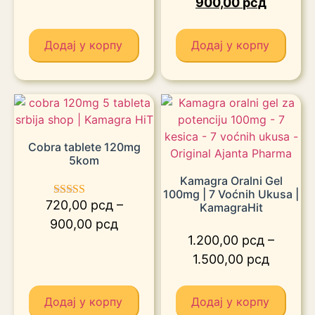
900,00
рсд
Додај у корпу
Додај у корпу
Cobra tablete 120mg
5kom
Kamagra Oralni Gel
100mg | 7 Voćnih Ukusa |
720,00
рсд
–
Оцењено са
KamagraHit
5.00
900,00
рсд
од 5
1.200,00
рсд
–
1.500,00
рсд
Додај у корпу
Додај у корпу