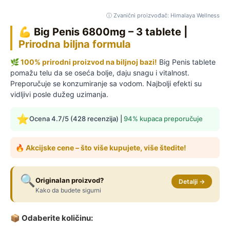
ⓘ Zvanični proizvođač: Himalaya Wellness
💪 Big Penis 6800mg – 3 tablete |
Prirodna biljna formula
🌿 100% prirodni proizvod na biljnoj bazi!
Big Penis tablete
pomažu telu da se oseća bolje, daju snagu i vitalnost.
Preporučuje se konzumiranje sa vodom. Najbolji efekti su
vidljivi posle dužeg uzimanja.
⭐
Ocena 4.7/5 (428 recenzija) |
94% kupaca preporučuje
🔥 Akcijske cene – što više kupujete, više štedite!
🔍
Originalan proizvod?
Detalji →
Kako da budete sigurni
📦 Odaberite količinu: