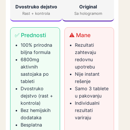
Dvostruko dejstvo
Original
Rast + kontrola
Sa hologramom
✅ Prednosti
⚠️ Mane
100% prirodna
Rezultati
biljna formula
zahtevaju
6800mg
redovnu
aktivnih
upotrebu
sastojaka po
Nije instant
tableti
rešenje
Dvostruko
Samo 3 tablete
dejstvo (rast +
u pakovanju
kontrola)
Individualni
Bez hemijskih
rezultati
dodataka
variraju
Besplatna