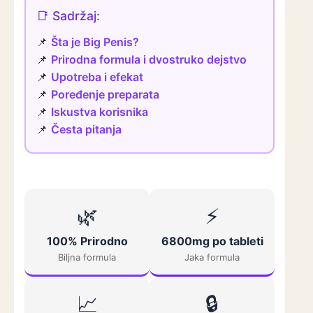
📑 Sadržaj:
Šta je Big Penis?
Prirodna formula i dvostruko dejstvo
Upotreba i efekat
Poređenje preparata
Iskustva korisnika
Česta pitanja
🌿
⚡
100% Prirodno
6800mg po tableti
Biljna formula
Jaka formula
📈
🔒