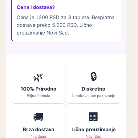
Cena i dostava?
Cena je 1.200 RSD za 3 tablete. Besplatna
dostava preko 5.000 RSD. Lično
preuzimanje Novi Sad.
🌿
🔒
100% Prirodno
Diskretno
Biljna formula
Neotkrivajuće pakovanje
🚚
🏢
Brza dostava
Lično preuzimanje
1-2 dana
Novi Sad