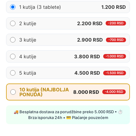
1 kutija (3 tablete)
1.200 RSD
2 kutije
2.200 RSD
-200 RSD
3 kutije
2.900 RSD
-700 RSD
4 kutije
3.800 RSD
-1.000 RSD
5 kutija
4.500 RSD
-1.500 RSD
10 kutija (NAJBOLJA
8.000 RSD
-4.000 RSD
PONUDA)
🚚 Besplatna dostava za porudžbine preko 5.000 RSD • ⏱
Brza isporuka 24h • 💳 Plaćanje pouzećem