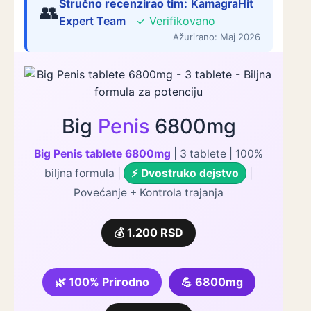
Stručno recenzirao tim:
KamagraHit
👥
Expert Team
✓ Verifikovano
Ažurirano: Maj 2026
Big
Penis
6800mg
Big Penis tablete 6800mg
| 3 tablete | 100%
biljna formula |
⚡ Dvostruko dejstvo
|
Povećanje + Kontrola trajanja
💰 1.200 RSD
🌿 100% Prirodno
💪 6800mg