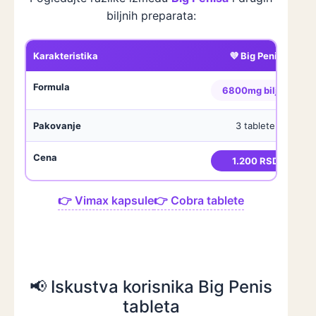
biljnih preparata:
Karakteristika
💜 Big Penis
Formula
6800mg biljna
Pakovanje
3 tablete
Cena
1.200 RSD
👉 Vimax kapsule
👉 Cobra tablete
📢 Iskustva korisnika Big Penis
tableta