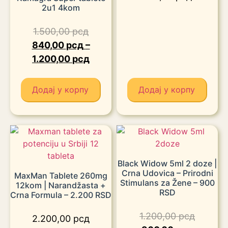
2u1 4kom
1.500,00
рсд
840,00
рсд
–
1.200,00
рсд
Додај у корпу
Додај у корпу
Black Widow 5ml 2 doze |
Crna Udovica – Prirodni
MaxMan Tablete 260mg
Stimulans za Žene – 900
12kom | Narandžasta +
RSD
Crna Formula – 2.200 RSD
1.200,00
рсд
2.200,00
рсд