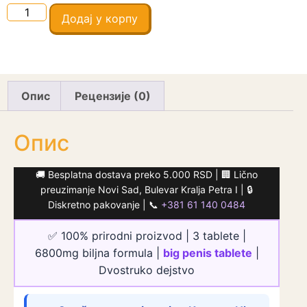
Додај у корпу
Опис
Рецензије (0)
Опис
🚚 Besplatna dostava preko 5.000 RSD | 🏢 Lično
preuzimanje Novi Sad, Bulevar Kralja Petra I | 🔒
Diskretno pakovanje | 📞
+381 61 140 0484
✅ 100% prirodni proizvod | 3 tablete |
6800mg biljna formula |
big penis tablete
|
Dvostruko dejstvo