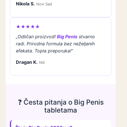
Nikola S.
Novi Sad
★★★★★
„Odličan proizvod!
Big Penis
stvarno
radi. Prirodna formula bez neželjenih
efekata. Topla preporuka!“
Dragan K.
Niš
❓ Česta pitanja o Big Penis
tabletama