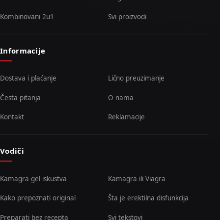
Kombinovani 2u1
Svi proizvodi
Informacije
Dostava i plaćanje
Lično preuzimanje
Česta pitanja
O nama
Kontakt
Reklamacije
Vodiči
Kamagra gel iskustva
Kamagra ili Viagra
Kako prepoznati original
Šta je erektilna disfunkcija
Preparati bez recepta
Svi tekstovi