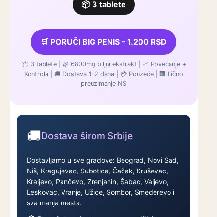
📦 3 tablete
🛒 PORUČI BIG PENIS – 1.200 RSD
📦 3 tablete | 🌿 6800mg biljni ekstrakt | 📈 Povećanje +
Kontrola | 🚚 Dostava 1-2 dana | 💳 Pouzeće | 🏢 Lično
preuzimanje NS
🚚
Dostava širom Srbije
Dostavljamo u sve gradove: Beograd, Novi Sad,
Niš, Kragujevac, Subotica, Čačak, Kruševac,
Kraljevo, Pančevo, Zrenjanin, Šabac, Valjevo,
Leskovac, Vranje, Užice, Sombor, Smederevo i
sva manja mesta.