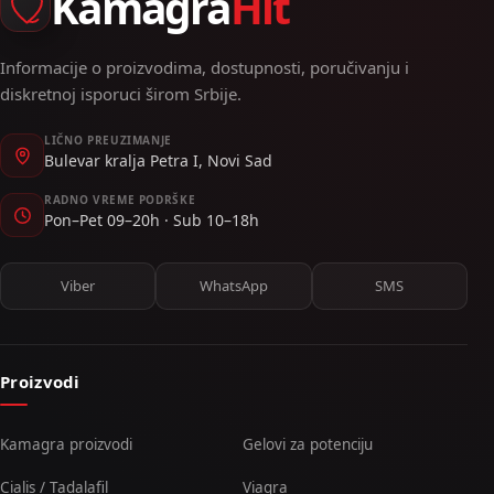
Kamagra
Hit
Informacije o proizvodima, dostupnosti, poručivanju i
diskretnoj isporuci širom Srbije.
LIČNO PREUZIMANJE
Bulevar kralja Petra I, Novi Sad
RADNO VREME PODRŠKE
Pon–Pet 09–20h · Sub 10–18h
Viber
WhatsApp
SMS
Proizvodi
Kamagra proizvodi
Gelovi za potenciju
Cialis / Tadalafil
Viagra