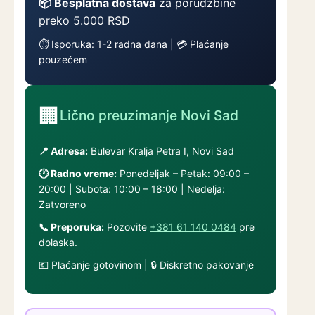
📦 Besplatna dostava
za porudžbine
preko 5.000 RSD
⏱️ Isporuka: 1-2 radna dana | 💳 Plaćanje
pouzećem
🏢
Lično preuzimanje Novi Sad
📍 Adresa:
Bulevar Kralja Petra I, Novi Sad
🕐 Radno vreme:
Ponedeljak – Petak: 09:00 –
20:00 | Subota: 10:00 – 18:00 | Nedelja:
Zatvoreno
📞 Preporuka:
Pozovite
+381 61 140 0484
pre
dolaska.
💶 Plaćanje gotovinom | 🔒 Diskretno pakovanje