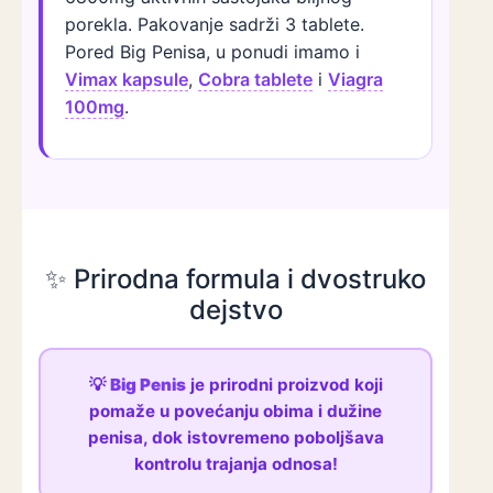
porekla. Pakovanje sadrži 3 tablete.
Pored Big Penisa, u ponudi imamo i
Vimax kapsule
,
Cobra tablete
i
Viagra
100mg
.
✨ Prirodna formula i dvostruko
dejstvo
💡
Big Penis
je prirodni proizvod koji
pomaže u povećanju obima i dužine
penisa, dok istovremeno poboljšava
kontrolu trajanja odnosa!