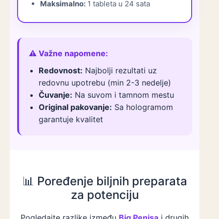
Maksimalno:
1 tableta u 24 sata
⚠️ Važne napomene:
Redovnost:
Najbolji rezultati uz
redovnu upotrebu (min 2-3 nedelje)
Čuvanje:
Na suvom i tamnom mestu
Original pakovanje:
Sa hologramom
garantuje kvalitet
📊 Poređenje biljnih preparata
za potenciju
Pogledajte razlike između
Big Penisa
i drugih