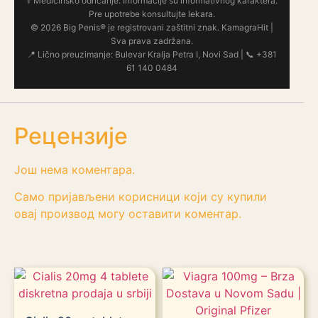
⚕️ Medicinsko odricanje: Informacije su informativnog karaktera.
Pre upotrebe konsultujte lekara.
© 2026 Big Penis® je registrovani zaštitni znak. KamagraHit |
Sva prava zadržana.
📍 Lično preuzimanje: Bulevar Kralja Petra I, Novi Sad | 📞 +381
61 140 0484
Рецензије
Још нема коментара.
Само пријављени корисници који су купили
овај производ могу оставити коментар.