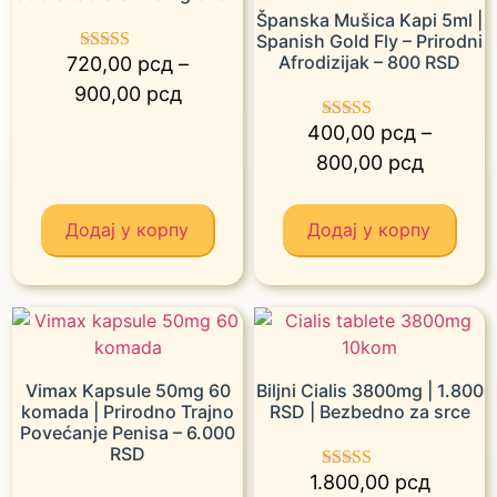
Španska Mušica Kapi 5ml |
Spanish Gold Fly – Prirodni
Afrodizijak – 800 RSD
720,00
рсд
–
Оцењено са
5.00
900,00
рсд
од 5
400,00
рсд
–
Оцењено са
5.00
800,00
рсд
од 5
Додај у корпу
Додај у корпу
Vimax Kapsule 50mg 60
Biljni Cialis 3800mg | 1.800
komada | Prirodno Trajno
RSD | Bezbedno za srce
Povećanje Penisa – 6.000
RSD
1.800,00
рсд
Оцењено