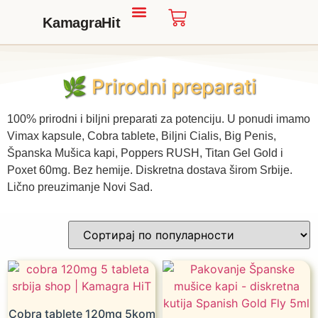
KamagraHit
📦 PROIZVODI
🌿 Prirodni preparati
100% prirodni i biljni preparati za potenciju. U ponudi imamo
Vimax kapsule, Cobra tablete, Biljni Cialis, Big Penis,
Španska Mušica kapi, Poppers RUSH, Titan Gel Gold i
Poxet 60mg. Bez hemije. Diskretna dostava širom Srbije.
Lično preuzimanje Novi Sad.
Cobra tablete 120mg 5kom