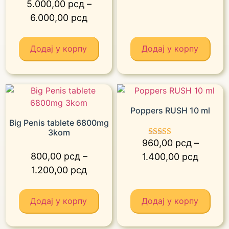
са
5.000,00
рсд
–
4.00
6.000,00
рсд
од 5
Додај у корпу
Додај у корпу
Poppers RUSH 10 ml
Big Penis tablete 6800mg
3kom
960,00
рсд
–
Оцењено са
5.00
800,00
рсд
–
1.400,00
рсд
од 5
1.200,00
рсд
Додај у корпу
Додај у корпу