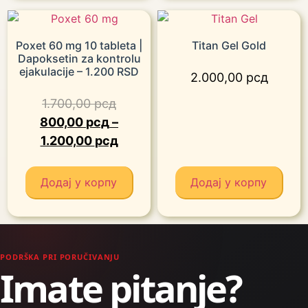
Poxet 60 mg 10 tableta |
Titan Gel Gold
Dapoksetin za kontrolu
ejakulacije – 1.200 RSD
2.000,00
рсд
1.700,00
рсд
800,00
рсд
–
1.200,00
рсд
Додај у корпу
Додај у корпу
PODRŠKA PRI PORUČIVANJU
Imate pitanje?