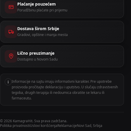
Plaćanje pouzećem
Porudžbinu plaćate pri prijemu
Dostava širom Srbije
Gradovi, opštine i manja mesta
Lično preuzimanje
Dostupno u Novom Sadu
i
Informacije na sajtu imaju informativni karakter. Pre upotrebe
proizvoda pročitajte deklaraciju i uputstvo. U slučaju zdravstvenih
tegoba, drugih terapija ili nedoumica obratite se lekaru ili
farmaceutu.
©
2026
KamagraHit. Sva prava zadržana.
Politika privatnosti
Uslovi korišćenja
Reklamacije
Novi Sad, Srbija