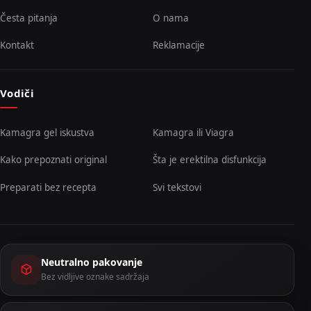
Česta pitanja
O nama
Kontakt
Reklamacije
Vodiči
Kamagra gel iskustva
Kamagra ili Viagra
Kako prepoznati original
Šta je erektilna disfunkcija
Preparati bez recepta
Svi tekstovi
Neutralno pakovanje
Bez vidljive oznake sadržaja